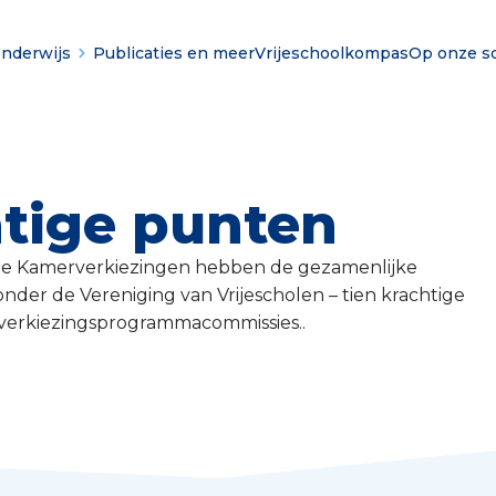
onderwijs
Publicaties en meer
Vrijeschoolkompas
Op onze s
htige punten
de Kamerverkiezingen hebben de gezamenlijke
onder de Vereniging van Vrijescholen – tien krachtige
 verkiezingsprogrammacommissies..