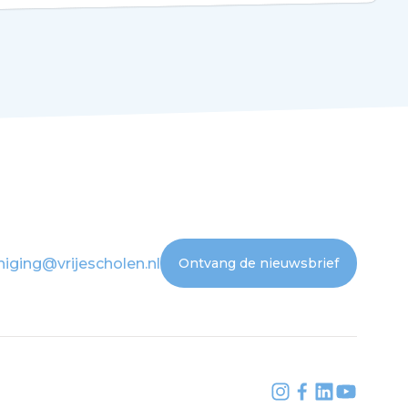
niging@vrijescholen.nl
Ontvang de nieuwsbrief