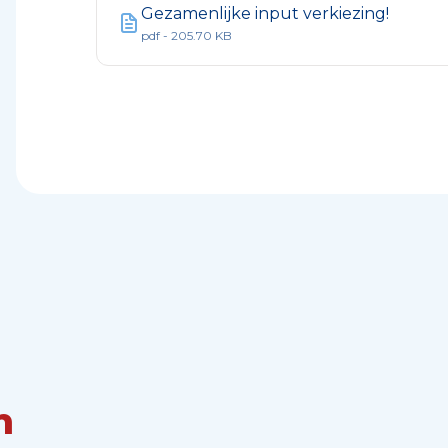
Gezamenlijke input verkiezing!
pdf - 205.70 KB
n