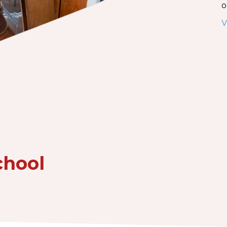
o
V
chool