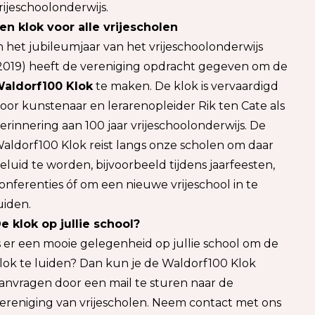
rijeschoolonderwijs.
en klok voor alle vrijescholen
n het jubileumjaar van het vrijeschoolonderwijs
2019) heeft de vereniging opdracht gegeven om de
aldorf100 Klok
te maken. De klok is vervaardigd
oor kunstenaar en lerarenopleider Rik ten Cate als
erinnering aan 100 jaar vrijeschoolonderwijs. De
aldorf100 Klok reist langs onze scholen om daar
eluid te worden, bijvoorbeeld tijdens jaarfeesten,
onferenties óf om een
nieuwe
vrijeschool in te
uiden.
e klok op jullie school?
s er een mooie gelegenheid op jullie school om de
lok te luiden? Dan kun je de Waldorf100 Klok
anvragen door een mail te sturen naar de
ereniging van vrijescholen. Neem
contact
met ons