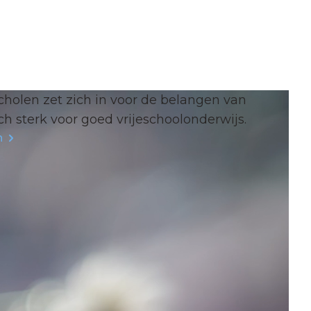
cholen zet zich in voor de belangen van
ch sterk voor goed vrijeschoolonderwijs.
n