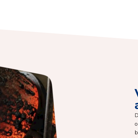
D
o
b