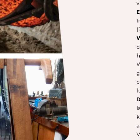
v
E
I
(
W
d
h
W
g
c
l
D
I
k
a
V