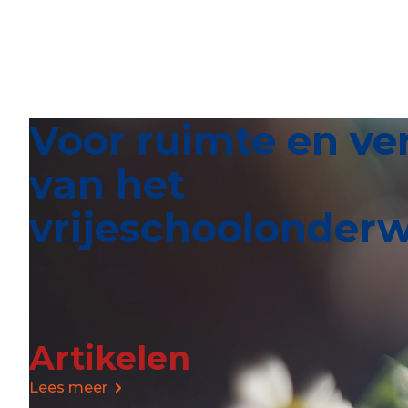
Voor ruimte en ve
van het
vrijeschoolonderw
Artikelen
Lees meer