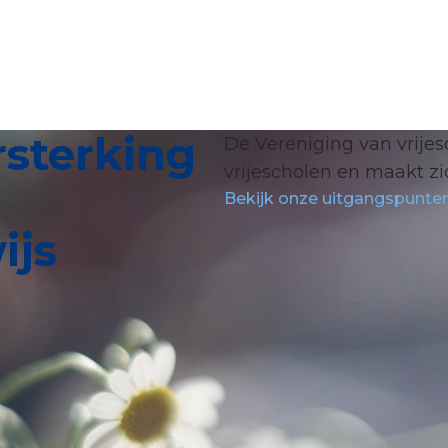
rsterking
De Vereniging van vrijes
vrijescholen en maakt zi
Bekijk onze uitgangspunte
ijs