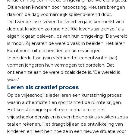
kinderen nog één met de omgeving. ‘De wereld is goed.’
Dit ervaren kinderen door nabootsing. Kleuters brengen
daarom de dag voornamelijk spelend-lerend door.
De tweede fase (zeven tot veertien jaar) kenmerkt zich
doordat kinderen zo rond het 10e levensjaar zichzelf als
eigen ik gaan beleven, los van hun omgeving. ‘De wereld
is mooi’. Zij ervaren de wereld vaak in beelden. Het leren
komt voort uit die beelden en uit ervaringen.
In de derde fase (van veertien tot eenentwintig jaar)
vormen jongeren hun vermogen tot oordelen. Dat
ontlenen ze aan de wereld zoals deze is. ‘De wereld is
waar.’
Leren als creatief proces
Op de vrijeschool is ieder leren een kunstzinnig proces
waarin authenticiteit en spontaniteit de ruimte krijgen.
Het kunstzinnige speelt een centrale rol in het
vrijeschoolonderwijs en is even belangrijk als vakken zoals
taal en rekenen. Het draagt bij aan de ontwikkeling van
kinderen en leert hen hoe ze in een nieuwe situatie voor