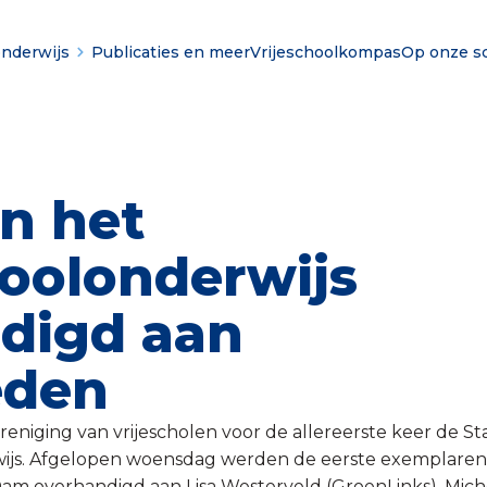
onderwijs
Publicaties en meer
Vrijeschoolkompas
Op onze s
an het
hoolonderwijs
digd aan
eden
eniging van vrijescholen voor de allereerste keer de St
wijs. Afgelopen woensdag werden de eerste exemplaren
Dam overhandigd aan Lisa Westerveld (GroenLinks), Mich