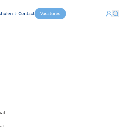
cholen
Contact
Vacatures
aat
el