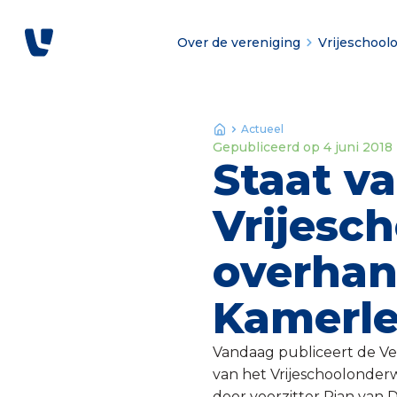
Over de vereniging
Vrijeschool
Actueel
Gepubliceerd op
4 juni 2018
Staat v
Vrijesc
overhan
Kamerl
Vandaag publiceert de Ver
van het Vrijeschoolonder
door voorzitter Rian van 