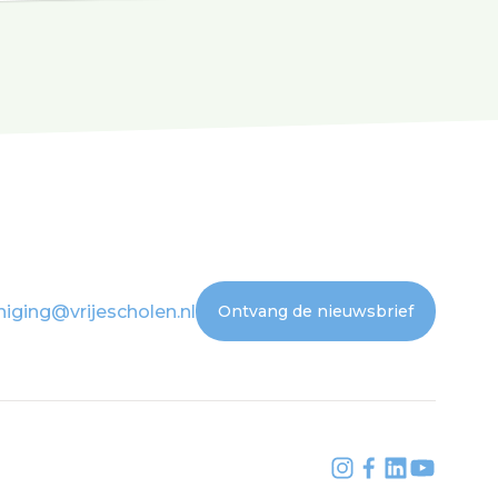
niging@vrijescholen.nl
Ontvang de nieuwsbrief