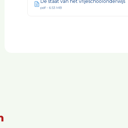
De staat van het vrijeschoolonderwijs
pdf - 6.53 MB
n