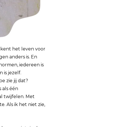
tekent het leven voor
gen anders is. En
normen, iedereen is
is jezelf.
 zie jij dat?
s als één
 twijfelen. Met
 Als ik het niet zie,