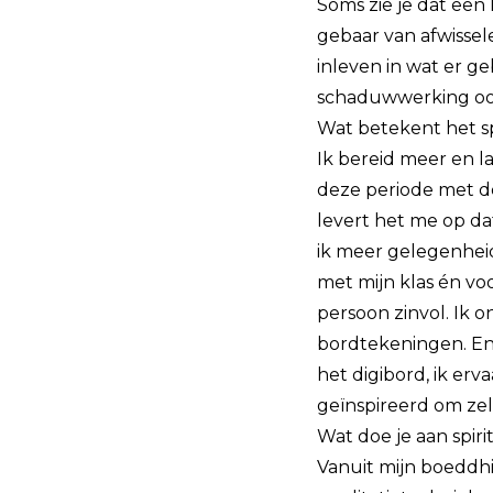
Soms zie je dat een
gebaar van afwissel
inleven in wat er g
schaduwwerking ook
Wat betekent het spi
Ik bereid meer en l
deze periode met d
levert het me op da
ik meer gelegenheid
met mijn klas én vo
persoon zinvol. Ik 
bordtekeningen. En 
het digibord, ik erv
geïnspireerd om zel
Wat doe je aan spir
Vanuit mijn boeddhi