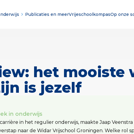
onderwijs
Publicaties en meer
Vrijeschoolkompas
Op onze s
iew: het mooiste 
jn is jezelf
lek in onderwijs
arrière in het regulier onderwijs, maakte Jaap Veenstra v
erstap naar de Widar Vrijschool Groningen. Welke rol s