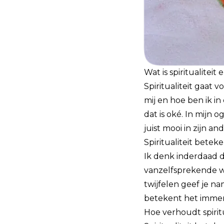
Wat is spiritualiteit
Spiritualiteit gaat 
mij en hoe ben ik in
dat is oké. In mijn
juist mooi in zijn an
Spiritualiteit betek
Ik denk inderdaad da
vanzelfsprekende wa
twijfelen geef je na
betekent het immers 
Hoe verhoudt spiritu