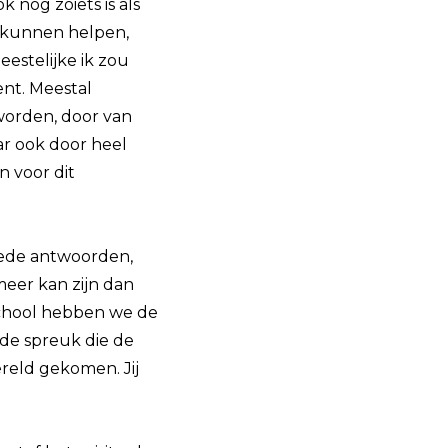
k nog zoiets is als
je kunnen helpen,
eestelijke ik zou
nt. Meestal
worden, door van
aar ook door heel
n voor dit
oede antwoorden,
meer kan zijn dan
eschool hebben we de
 de spreuk die de
ereld gekomen. Jij