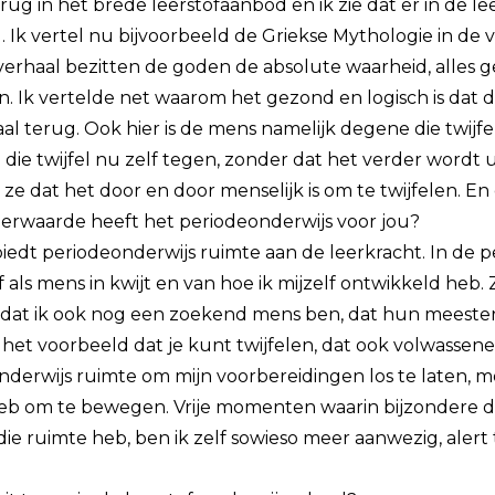
 terug in het brede leerstofaanbod en ik zie dat er in de le
Ik vertel nu bijvoorbeeld de Griekse Mythologie in de vi
 verhaal bezitten de goden de absolute waarheid, alles 
 Ik vertelde net waarom het gezond en logisch is dat d
haal terug. Ook hier is de mens namelijk degene die twijfelt
ie twijfel nu zelf tegen, zonder dat het verder wordt u
 ze dat het door en door menselijk is om te twijfelen. En 
eerwaarde heeft het periodeonderwijs voor jou?
biedt periodeonderwijs ruimte aan de leerkracht. In de p
f als mens in kwijt en van hoe ik mijzelf ontwikkeld heb.
n dat ik ook nog een zoekend mens ben, dat hun meeste
 het voorbeeld dat je kunt twijfelen, dat ook volwassene
derwijs ruimte om mijn voorbereidingen los te laten, mo
e heb om te bewegen. Vrije momenten waarin bijzondere
ie ruimte heb, ben ik zelf sowieso meer aanwezig, alert 