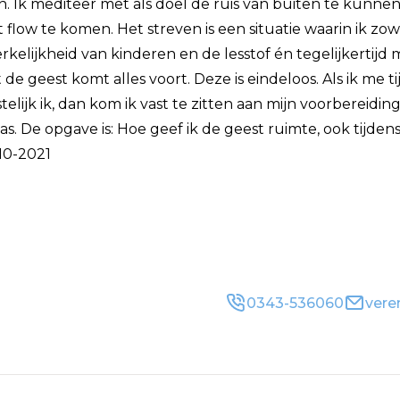
. Ik mediteer met als doel de ruis van buiten te kunnen
rt flow te komen. Het streven is een situatie waarin ik 
kelijkheid van kinderen en de lesstof én tegelijkertijd
it de geest komt alles voort. Deze is eindeloos. Als ik me 
telijk ik, dan kom ik vast te zitten aan mijn voorbereiding 
las. De opgave is: Hoe geef ik de geest ruimte, ook tijden
-10-2021
0343-536060
vere