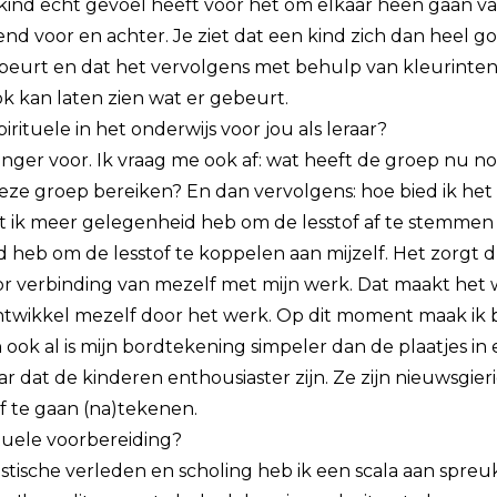
 kind echt gevoel heeft voor het om elkaar heen gaan van
end voor en achter. Je ziet dat een kind zich dan heel 
ebeurt en dat het vervolgens met behulp van kleurintens
 kan laten zien wat er gebeurt.
rituele in het onderwijs voor jou als leraar?
anger voor. Ik vraag me ook af: wat heeft de groep nu no
eze groep bereiken? En dan vervolgens: hoe bied ik he
t ik meer gelegenheid heb om de lesstof af te stemmen 
 heb om de lesstof te koppelen aan mijzelf. Het zorgt 
or verbinding van mezelf met mijn werk. Dat maakt het w
ontwikkel mezelf door het werk. Op dit moment maak ik 
ook al is mijn bordtekening simpeler dan de plaatjes in
aar dat de kinderen enthousiaster zijn. Ze zijn nieuwsgie
f te gaan (na)tekenen.
ituele voorbereiding?
stische verleden en scholing heb ik een scala aan spre