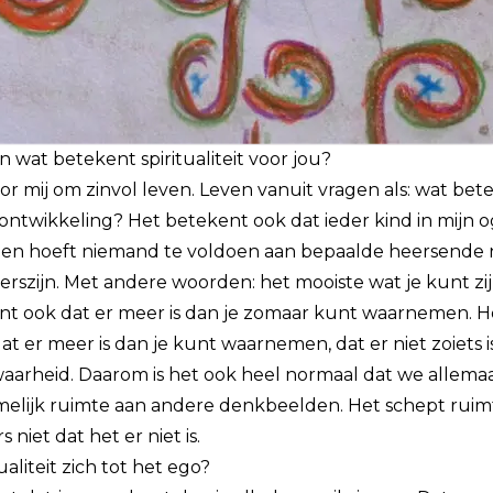
 en wat betekent spiritualiteit voor jou?
voor mij om zinvol leven. Leven vanuit vragen als: wat be
 ontwikkeling? Het betekent ook dat ieder kind in mijn o
 ogen hoeft niemand te voldoen aan bepaalde heersende 
derszijn. Met andere woorden: het mooiste wat je kunt zijn 
ent ook dat er meer is dan je zomaar kunt waarnemen. Hoe
t er meer is dan je kunt waarnemen, dat er niet zoiets i
arheid. Daarom is het ook heel normaal dat we allemaal
melijk ruimte aan andere denkbeelden. Het schept ruimte.
niet dat het er niet is.
aliteit zich tot het ego?