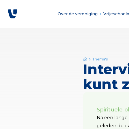
Over de vereniging
Vrijeschool
Thema's
Interv
kunt zi
Spirituele p
Na een lange c
geleden de ov