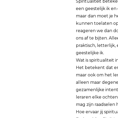
Spiritualiteit beteke
een geestelijk ik en
maar dan moet je het
kunnen toelaten op
reageren we dan do
ons af te bijten. Al
praktisch, letterlij
geestelijke ik.
Wat is spiritualiteit
Het betekent dat er
maar ook om het ler
alleen maar degene 
gezamenlijke intent
leraren elke ochtend
mag zijn raadselen 
Hoe ervaar jij spiritu