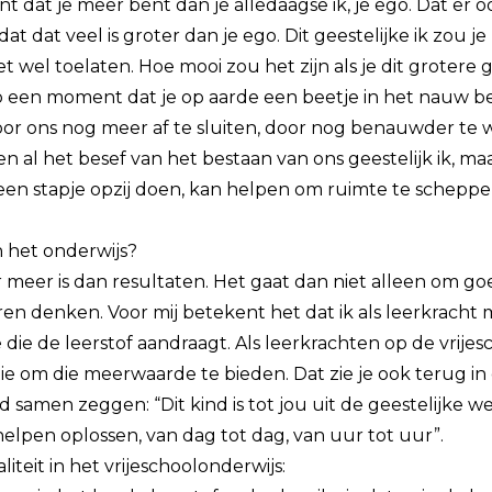
nt dat je meer bent dan je alledaagse ik, je ego. Dat er oo
 dat dat veel is groter dan je ego. Dit geestelijke ik zou 
 wel toelaten. Hoe mooi zou het zijn als je dit grotere g
 een moment dat je op aarde een beetje in het nauw be
or ons nog meer af te sluiten, door nog benauwder te 
leen al het besef van het bestaan van ons geestelijk ik, m
k, een stapje opzij doen, kan helpen om ruimte te scheppe
 in het onderwijs?
 meer is dan resultaten. Het gaat dan niet alleen om g
en denken. Voor mij betekent het dat ik als leerkracht 
die de leerstof aandraagt. Als leerkrachten op de vrij
ie om die meerwaarde te bieden. Dat zie je ook terug in
 samen zeggen: “Dit kind is tot jou uit de geestelijke w
helpen oplossen, van dag tot dag, van uur tot uur”.
aliteit in het vrijeschoolonderwijs: