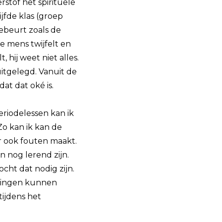
erstof het spirituele
jfde klas (groep
gebeurt zoals de
e mens twijfelt en
, hij weet niet alles.
itgelegd. Vanuit de
dat dat oké is.
eriodelessen kan ik
 Zo kan ik kan de
r ook fouten maakt.
n nog lerend zijn.
cht dat nodig zijn.
 dingen kunnen
tijdens het