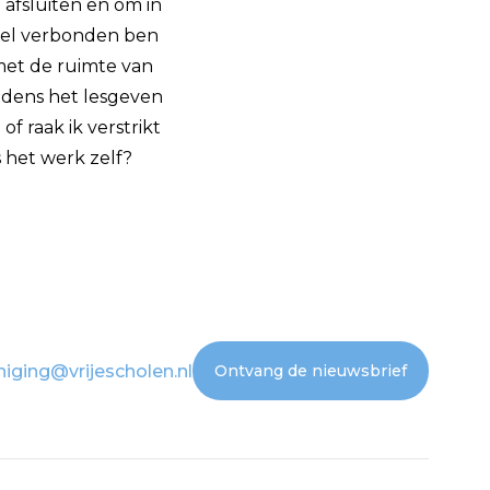
 afsluiten en om in
zowel verbonden ben
 met de ruimte van
tijdens het lesgeven
of raak ik verstrikt
s het werk zelf?
niging@vrijescholen.nl
Ontvang de nieuwsbrief