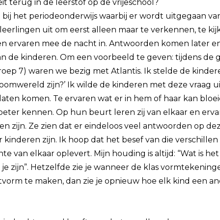
teit terug in de leerstof op de vrijeschool?
 bij het periodeonderwijs waarbij er wordt uitgegaan va
 leerlingen uit om eerst alleen maar te verkennen, te ki
en ervaren mee de nacht in. Antwoorden komen later en 
van de kinderen. Om een voorbeeld te geven: tijdens de 
groep 7) waren we bezig met Atlantis. Ik stelde de kinder
oomwereld zijn?’ Ik wilde de kinderen met deze vraag ui
e laten komen. Te ervaren wat er in hem of haar kan blo
 beter kennen. Op hun beurt leren zij van elkaar en erva
len zijn. Ze zien dat er eindeloos veel antwoorden op de
 er kinderen zijn. Ik hoop dat het besef van die verschill
te van elkaar oplevert. Mijn houding is altijd: “Wat is het 
 je zijn”. Hetzelfde zie je wanneer de klas vormtekening
tvorm te maken, dan zie je opnieuw hoe elk kind een a